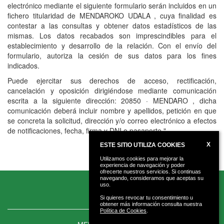
electrónico mediante el siguiente formulario serán incluidos en un
fichero titularidad de
MENDAROKO UDALA
, cuya finalidad es
contestar a las consultas y obtener datos estadísticos de las
mismas. Los datos recabados son imprescindibles para el
establecimiento y desarrollo de la relación. Con el envío del
formulario, autoriza la cesión de sus datos para los fines
indicados.
Puede ejercitar sus derechos de acceso, rectificación,
cancelación y oposición dirigiéndose mediante comunicación
escrita a la siguiente dirección:
20850 · MENDARO
, dicha
comunicación deberá incluir nombre y apellidos, petición en que
se concreta la solicitud, dirección y/o correo electrónico a efectos
de notificaciones, fecha, firma y DNI o pasaporte."
X
ESTE SITIO UTILIZA COOKIES
Utilizamos cookies para mejorar la
experiencia de navegación y poder
ofrecerte nuestros servicios. Si continuas
navegando, consideramos que aceptas su
uso.
Si quieres revocar tu consentimiento u
obtener más información consulta nuestra
Política de Cookies
.