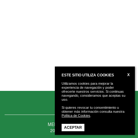
X
ESTE SITIO UTILIZA COOKIES
Utilizamos cookies para mejorar la
experiencia de navegación y poder
ofrecerte nuestros servicios. Si continuas
navegando, consideramos que aceptas su
uso.
Si quieres revocar tu consentimiento u
obtener más información consulta nuestra
Política de Cookies
.
MENDAROKO UDALA
ACEPTAR
20850 · MENDARO