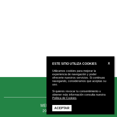
X
ESTE SITIO UTILIZA COOKIES
Utilizamos cookies para mejorar la
experiencia de navegación y poder
ofrecerte nuestros servicios. Si continuas
navegando, consideramos que aceptas su
uso.
Si quieres revocar tu consentimiento u
obtener más información consulta nuestra
Política de Cookies
.
MENDAROKO UDALA
ACEPTAR
20850 · MENDARO